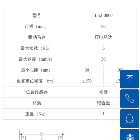
型号
LS2-0860
行程（mm）
60
驱动马达
压电马达
最大负载（KG）
5
最大速度（mm/s）
30
最小步距（nm）
30
100
ꁸ
重复定位精度（nm）
±150
±300
位置传感器
光栅
ꂅ
回到顶部
材质
铝合金
重量（Kg）
1
ꁗ
0575-84882698
ꀥ
QQ客服