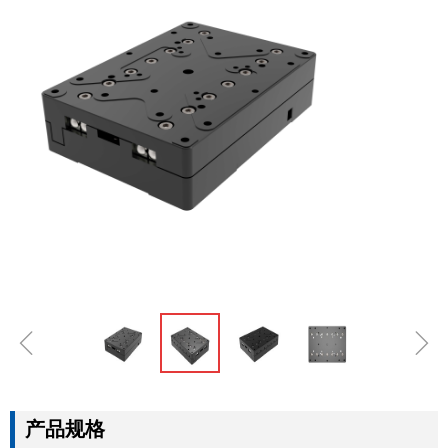
ꁆ
ꁇ
产品规格