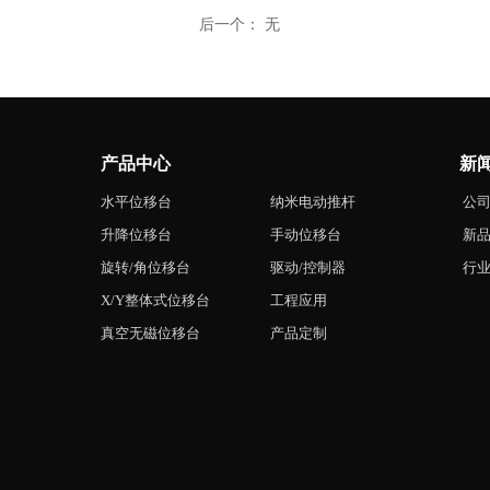
后一个：
无
产品中心
新闻
水平位移台
纳米电动推杆
公
升降位移台
手动位移台
新
旋转/角位移台
驱动/控制器
行
X/Y整体式位移台
工程应用
真空无磁位移台
产品定制