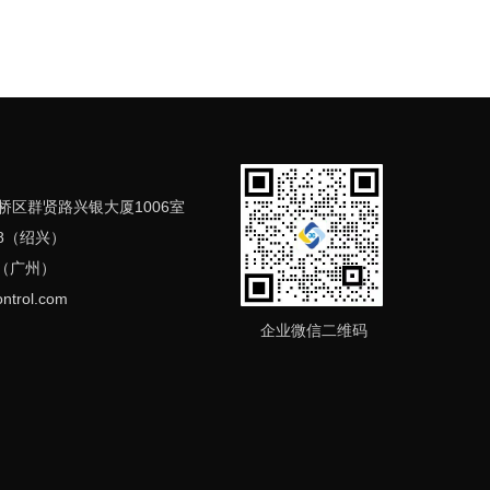
桥区群贤路兴银大厦1006室
698（绍兴）
7（广州）
ntrol
.com
企业微信二维码