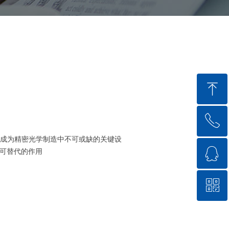
ꁸ
ꂅ
回到顶部
成为精密光学制造中不可或缺的关键设
ꁗ
不可替代的作用
0575-84882698
ꀥ
QQ客服
微信二维码