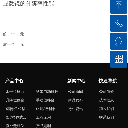
ꁸ
显微镜的分辨率性能。
ꂅ
回到顶部
前一个：
无
ꁗ
0575-84882698
后一个：
无
ꀥ
QQ客服
微信二维码
产品中心
新闻中心
快速导航
水平位移台
纳米电动推杆
公司新闻
公司简介
升降位移台
手动位移台
新品发布
技术信息
旋转/角位移台
驱动/控制器
行业资讯
加入我们
X/Y整体式位移台
工程应用
联系我们
真空无磁位移台
产品定制