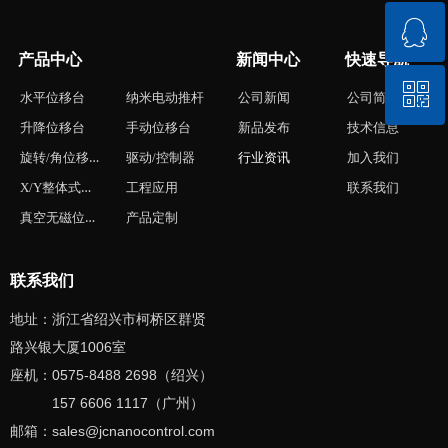
ꁗ
0575-84882698
产品中心
新闻中心
快速导航
ꀥ
QQ客服
水平位移台
纳米电动推杆
公司新闻
公司简介
升降位移台
手动位移台
新品发布
技术信息
微信二维码
旋转/角位移台
驱动/控制器
行业资讯
加入我们
X/Y整体式位移台
工程应用
联系我们
真空无磁位移台
产品定制
联系我们
地址：浙江省绍兴市柯桥区群贤
路兴银大厦1006室
座机：0575-8488 2698（绍兴）
157 6606 1117（广州）
邮箱：sales
@jcnanocontrol
.com