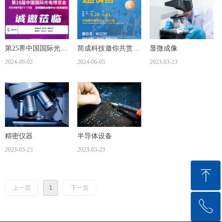
第25界中国国际光电
简成科技邀你共赏北
显微成像
博览会
2024-09-02
京展会
2024-06-05
2023-03-23
精密仪器
半导体设备
2023-03-23
2023-03-23
ꁸ
上一页
1
下一页
ꂅ
回到顶部